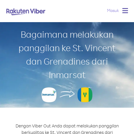
Masuk
Togg
navig
Bagaimana melakukan
panggilan ke St. Vincent
dan Grenadines dari
Inmarsat
Dengan Viber Out Anda dapat melakukan panggilan
berkualitas ke St. Vincent dan Grenadines dari