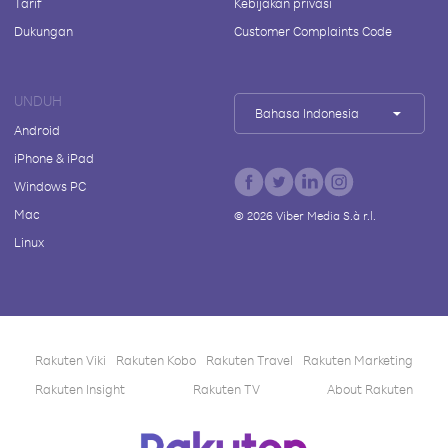
Tarif
Kebijakan privasi
Dukungan
Customer Complaints Code
UNDUH
Bahasa Indonesia
Android
iPhone & iPad
Windows PC
Mac
©
2026
Viber Media S.à r.l.
Linux
Rakuten Viki
Rakuten Kobo
Rakuten Travel
Rakuten Marketing
Rakuten Insight
Rakuten TV
About Rakuten