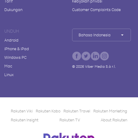
Tarif
Kebijakan privasi
Dukungan
Customer Complaints Code
UNDUH
Bahasa Indonesia
Android
iPhone & iPad
Windows PC
Mac
©
2026
Viber Media S.à r.l.
Linux
Rakuten Viki
Rakuten Kobo
Rakuten Travel
Rakuten Marketing
Rakuten Insight
Rakuten TV
About Rakuten