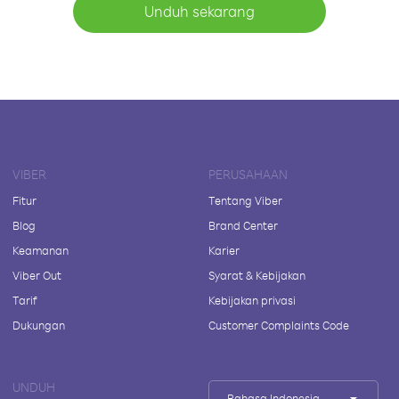
Unduh sekarang
VIBER
PERUSAHAAN
Fitur
Tentang Viber
Blog
Brand Center
Keamanan
Karier
Viber Out
Syarat & Kebijakan
Tarif
Kebijakan privasi
Dukungan
Customer Complaints Code
UNDUH
Bahasa Indonesia