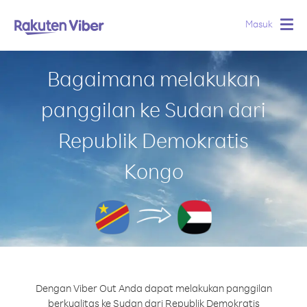
Masuk
Togg
navig
Bagaimana melakukan
panggilan ke Sudan dari
Republik Demokratis
Kongo
Dengan Viber Out Anda dapat melakukan panggilan
berkualitas ke Sudan dari Republik Demokratis