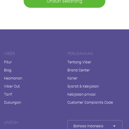
Unduh sekarang
VIBER
PERUSAHAAN
Fitur
Tentang Viber
Blog
Brand Center
Keamanan
Karier
Viber Out
Syarat & Kebijakan
Tarif
Kebijakan privasi
Dukungan
Customer Complaints Code
UNDUH
Bahasa Indonesia