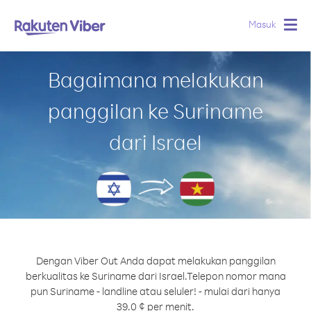
Masuk
Togg
navig
Bagaimana melakukan
panggilan ke Suriname
dari Israel
Dengan Viber Out Anda dapat melakukan panggilan
berkualitas ke Suriname dari Israel.
Telepon nomor mana
pun Suriname - landline atau seluler! - mulai dari hanya
39.0 ¢ per menit.