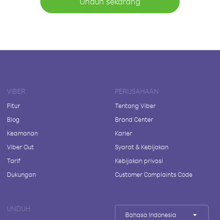
Unduh sekarang
VIBER
PERUSAHAAN
Fitur
Tentang Viber
Blog
Brand Center
Keamanan
Karier
Viber Out
Syarat & Kebijakan
Tarif
Kebijakan privasi
Dukungan
Customer Complaints Code
UNDUH
Bahasa Indonesia