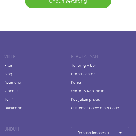
Unduh sekarang
VIBER
PERUSAHAAN
Fitur
Tentang Viber
Blog
Brand Center
Keamanan
Karier
Viber Out
Syarat & Kebijakan
Tarif
Kebijakan privasi
Dukungan
Customer Complaints Code
UNDUH
Bahasa Indonesia