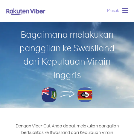
Masuk
Togg
navig
Bagaimana melakukan
panggilan ke Swasiland
dari Kepulauan Virgin
Inggris
Dengan Viber Out Anda dapat melakukan panggilan
berkualitas ke Swasiland dari Kepulauan Virgin