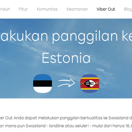
nduh
Fitur
Komunitas
Keamanan
Viber Out
Blo
kukan panggilan ke
Estonia
er Out Anda dapat melakukan panggilan berkualitas ke Swasiland da
 mana pun Swasiland - landline atau seluler! - mulai dari hanya 16.