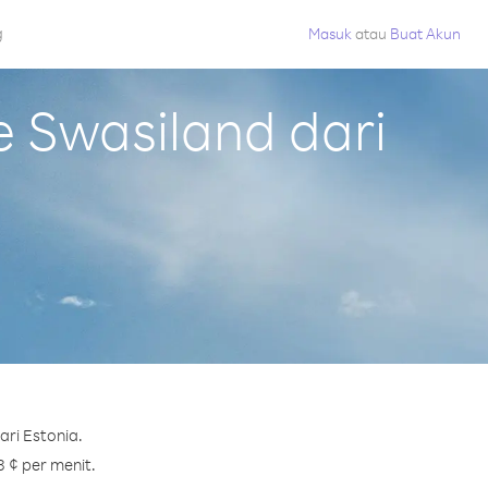
g
Masuk
atau
Buat Akun
 Swasiland dari
ri Estonia.
8 ¢ per menit.