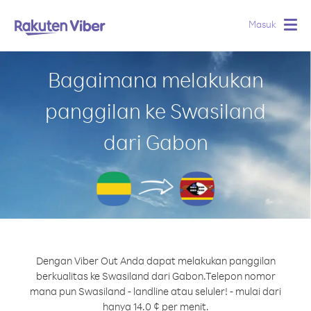
Masuk
Togg
navig
Bagaimana melakukan
panggilan ke Swasiland
dari Gabon
Dengan Viber Out Anda dapat melakukan panggilan
berkualitas ke Swasiland dari Gabon.
Telepon nomor
mana pun Swasiland - landline atau seluler! - mulai dari
hanya 14.0 ¢ per menit.