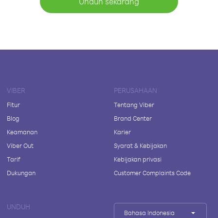
Unduh sekarang
VIBER
PERUSAHAAN
Fitur
Tentang Viber
Blog
Brand Center
Keamanan
Karier
Viber Out
Syarat & Kebijakan
Tarif
Kebijakan privasi
Dukungan
Customer Complaints Code
UNDUH
Bahasa Indonesia