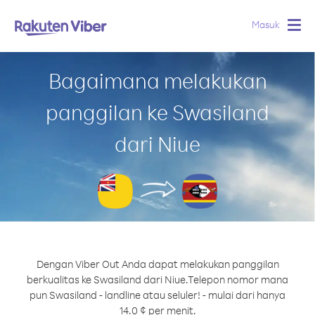
Masuk
Togg
navig
Bagaimana melakukan
panggilan ke Swasiland
dari Niue
Dengan Viber Out Anda dapat melakukan panggilan
berkualitas ke Swasiland dari Niue.
Telepon nomor mana
pun Swasiland - landline atau seluler! - mulai dari hanya
14.0 ¢ per menit.