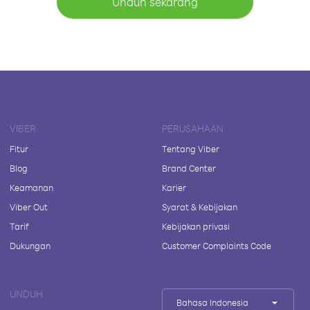
Unduh sekarang
VIBER
PERUSAHAAN
Fitur
Tentang Viber
Blog
Brand Center
Keamanan
Karier
Viber Out
Syarat & Kebijakan
Tarif
Kebijakan privasi
Dukungan
Customer Complaints Code
UNDUH
Bahasa Indonesia