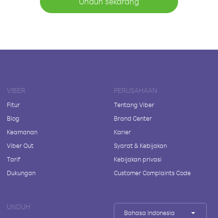
Unduh sekarang
VIBER
PERUSAHAAN
Fitur
Tentang Viber
Blog
Brand Center
Keamanan
Karier
Viber Out
Syarat & Kebijakan
Tarif
Kebijakan privasi
Dukungan
Customer Complaints Code
UNDUH
Bahasa Indonesia