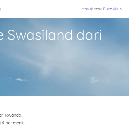
g
Masuk
atau
Buat Akun
 Swasiland dari
ari Rwanda.
0 ¢ per menit.