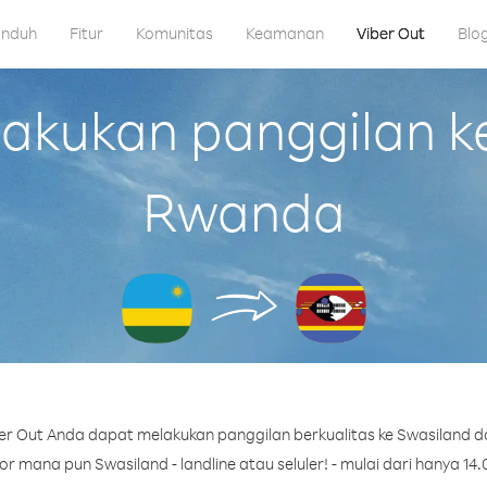
nduh
Fitur
Komunitas
Keamanan
Viber Out
Blo
kukan panggilan ke
Rwanda
er Out Anda dapat melakukan panggilan berkualitas ke Swasiland d
 mana pun Swasiland - landline atau seluler! - mulai dari hanya 14.