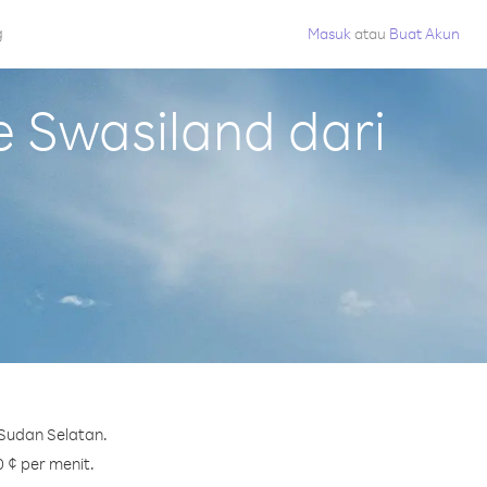
g
Masuk
atau
Buat Akun
 Swasiland dari
 Sudan Selatan.
0 ¢ per menit.