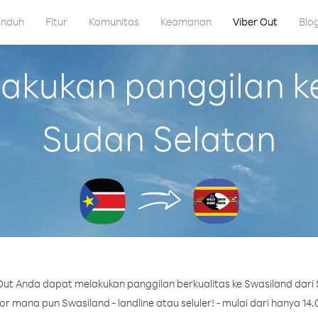
nduh
Fitur
Komunitas
Keamanan
Viber Out
Blo
kukan panggilan ke
Sudan Selatan
ut Anda dapat melakukan panggilan berkualitas ke Swasiland dari
 mana pun Swasiland - landline atau seluler! - mulai dari hanya 14.