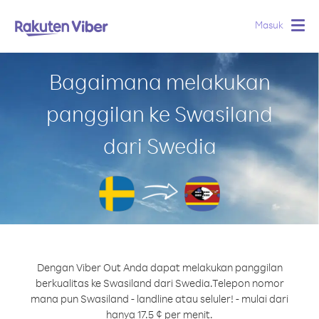
Masuk
Togg
navig
Bagaimana melakukan
panggilan ke Swasiland
dari Swedia
Dengan Viber Out Anda dapat melakukan panggilan
berkualitas ke Swasiland dari Swedia.
Telepon nomor
mana pun Swasiland - landline atau seluler! - mulai dari
hanya 17.5 ¢ per menit.