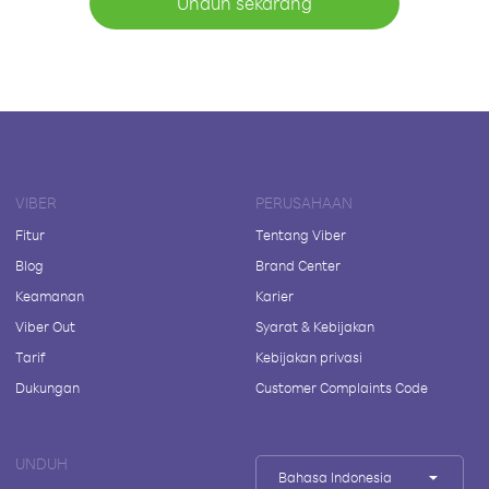
Unduh sekarang
VIBER
PERUSAHAAN
Fitur
Tentang Viber
Blog
Brand Center
Keamanan
Karier
Viber Out
Syarat & Kebijakan
Tarif
Kebijakan privasi
Dukungan
Customer Complaints Code
UNDUH
Bahasa Indonesia