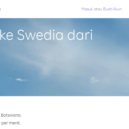
g
Masuk
atau
Buat Akun
e Swedia dari
i Botswana.
¢ per menit.