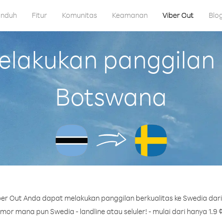
nduh
Fitur
Komunitas
Keamanan
Viber Out
Blo
lakukan panggilan k
Botswana
er Out Anda dapat melakukan panggilan berkualitas ke Swedia dar
or mana pun Swedia - landline atau seluler! - mulai dari hanya 1.9 