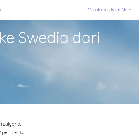
g
Masuk
atau
Buat Akun
e Swedia dari
 Bulgaria.
¢ per menit.