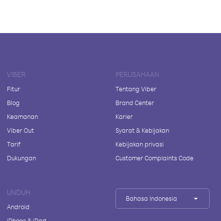
VIBER
PERUSAHAAN
Fitur
Tentang Viber
Blog
Brand Center
Keamanan
Karier
Viber Out
Syarat & Kebijakan
Tarif
Kebijakan privasi
Dukungan
Customer Complaints Code
UNDUH
Bahasa Indonesia
Android
iPhone & iPad