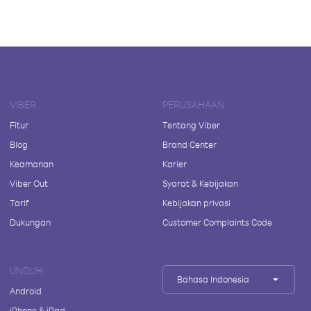
VIBER
PERUSAHAAN
Fitur
Tentang Viber
Blog
Brand Center
Keamanan
Karier
Viber Out
Syarat & Kebijakan
Tarif
Kebijakan privasi
Dukungan
Customer Complaints Code
UNDUH
Bahasa Indonesia
Android
iPhone & iPad