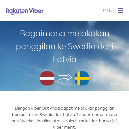
Masuk
Togg
navig
Bagaimana melakukan
panggilan ke Swedia dari
Latvia
Dengan Viber Out Anda dapat melakukan panggilan
berkualitas ke Swedia dari Latvia.
Telepon nomor mana
pun Swedia - landline atau seluler! - mulai dari hanya 2.3
¢ per menit.