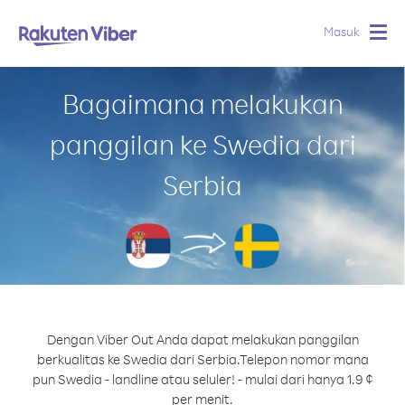
Masuk
Togg
navig
Bagaimana melakukan
panggilan ke Swedia dari
Serbia
Dengan Viber Out Anda dapat melakukan panggilan
berkualitas ke Swedia dari Serbia.
Telepon nomor mana
pun Swedia - landline atau seluler! - mulai dari hanya 1.9 ¢
per menit.