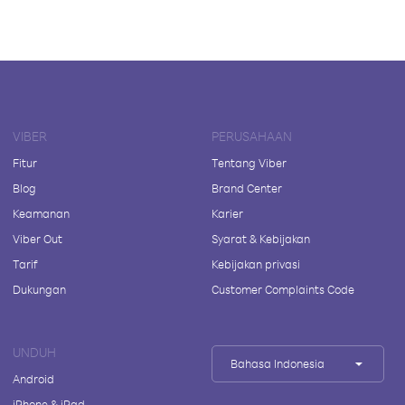
VIBER
PERUSAHAAN
Fitur
Tentang Viber
Blog
Brand Center
Keamanan
Karier
Viber Out
Syarat & Kebijakan
Tarif
Kebijakan privasi
Dukungan
Customer Complaints Code
UNDUH
Bahasa Indonesia
Android
iPhone & iPad