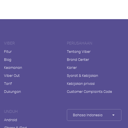
VIBER
PERUSAHAAN
Fitur
Tentang Viber
Blog
Brand Center
Keamanan
Karier
Viber Out
Syarat & Kebijakan
Tarif
Kebijakan privasi
Dukungan
Customer Complaints Code
UNDUH
Bahasa Indonesia
Android
iPhone & iPad