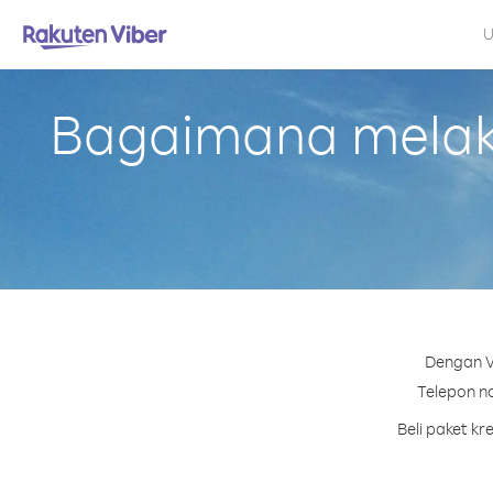
U
Bagaimana melaku
Dengan V
Telepon no
Beli paket k