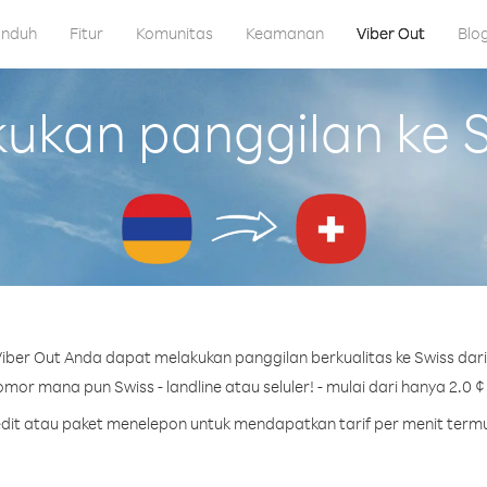
nduh
Fitur
Komunitas
Keamanan
Viber Out
Blo
kan panggilan ke S
iber Out Anda dapat melakukan panggilan berkualitas ke Swiss dari
mor mana pun Swiss - landline atau seluler! - mulai dari hanya 2.0 ¢
redit atau paket menelepon untuk mendapatkan tarif per menit termu