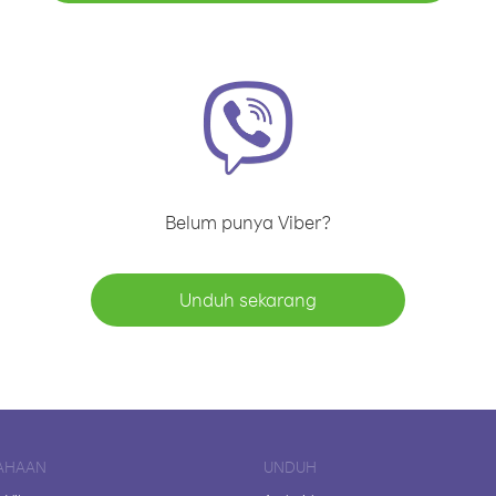
Belum punya Viber?
Unduh sekarang
AHAAN
UNDUH