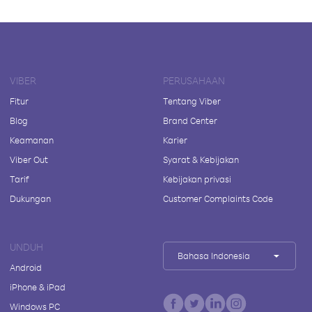
VIBER
PERUSAHAAN
Fitur
Tentang Viber
Blog
Brand Center
Keamanan
Karier
Viber Out
Syarat & Kebijakan
Tarif
Kebijakan privasi
Dukungan
Customer Complaints Code
UNDUH
Bahasa Indonesia
Android
iPhone & iPad
Windows PC