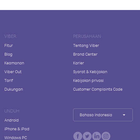
VIBER
PERUSAHAAN
Fitur
Tentang Viber
Blog
Brand Center
Keamanan
Karier
Viber Out
Syarat & Kebijakan
Tarif
Kebijakan privasi
Dukungan
Customer Complaints Code
UNDUH
Bahasa Indonesia
Android
iPhone & iPad
Windows PC