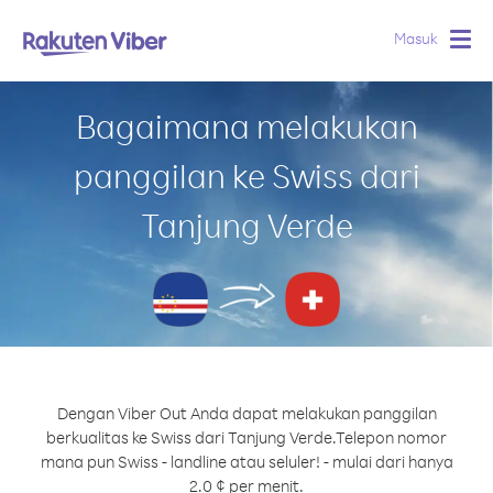
Masuk
Togg
navig
Bagaimana melakukan
panggilan ke Swiss dari
Tanjung Verde
Dengan Viber Out Anda dapat melakukan panggilan
berkualitas ke Swiss dari Tanjung Verde.
Telepon nomor
mana pun Swiss - landline atau seluler! - mulai dari hanya
2.0 ¢ per menit.