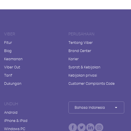
VIBER
PERUSAHAAN
Fitur
Tentang Viber
Blog
Brand Center
Keamanan
Karier
Viber Out
Syarat & Kebijakan
Tarif
Kebijakan privasi
Dukungan
Customer Complaints Code
UNDUH
Bahasa Indonesia
Android
iPhone & iPad
Windows PC