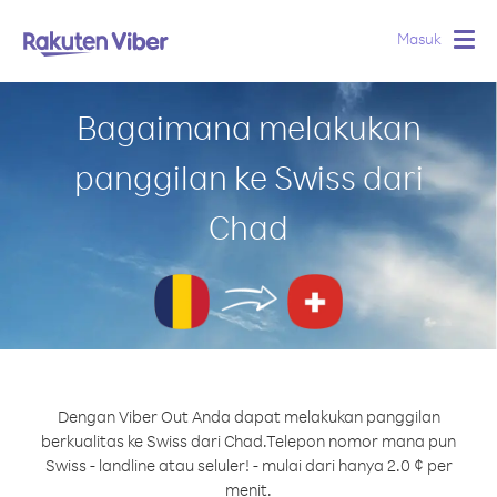
Masuk
Togg
navig
Bagaimana melakukan
panggilan ke Swiss dari
Chad
Dengan Viber Out Anda dapat melakukan panggilan
berkualitas ke Swiss dari Chad.
Telepon nomor mana pun
Swiss - landline atau seluler! - mulai dari hanya 2.0 ¢ per
menit.