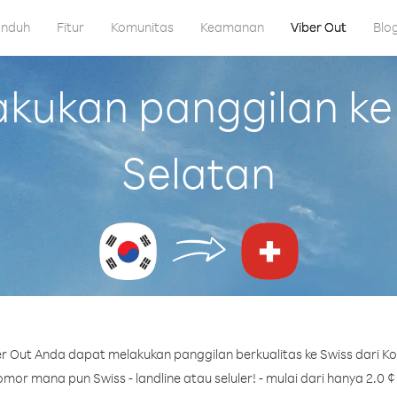
nduh
Fitur
Komunitas
Keamanan
Viber Out
Blo
ukan panggilan ke 
Selatan
r Out Anda dapat melakukan panggilan berkualitas ke Swiss dari Ko
mor mana pun Swiss - landline atau seluler! - mulai dari hanya 2.0 ¢