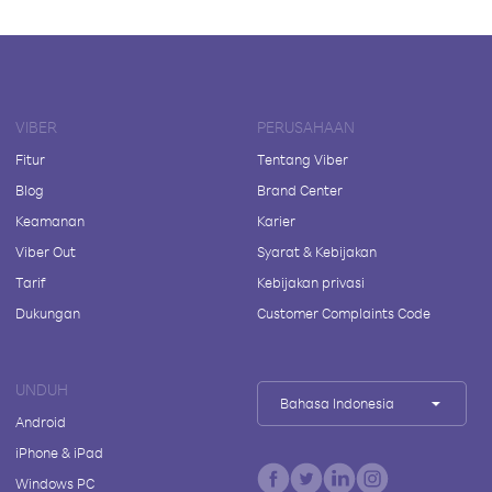
VIBER
PERUSAHAAN
Fitur
Tentang Viber
Blog
Brand Center
Keamanan
Karier
Viber Out
Syarat & Kebijakan
Tarif
Kebijakan privasi
Dukungan
Customer Complaints Code
UNDUH
Bahasa Indonesia
Android
iPhone & iPad
Windows PC