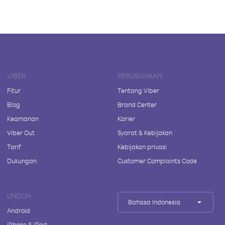
VIBER
PERUSAHAAN
Fitur
Tentang Viber
Blog
Brand Center
Keamanan
Karier
Viber Out
Syarat & Kebijakan
Tarif
Kebijakan privasi
Dukungan
Customer Complaints Code
UNDUH
Bahasa Indonesia
Android
iPhone & iPad