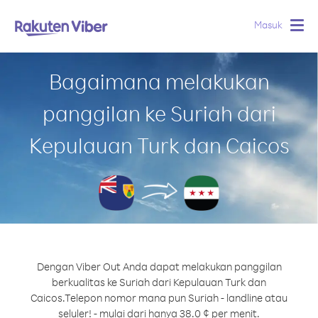
Masuk
Togg
navig
Bagaimana melakukan
panggilan ke Suriah dari
Kepulauan Turk dan Caicos
Dengan Viber Out Anda dapat melakukan panggilan
berkualitas ke Suriah dari Kepulauan Turk dan
Caicos.
Telepon nomor mana pun Suriah - landline atau
seluler! - mulai dari hanya 38.0 ¢ per menit.