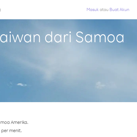
g
Masuk
atau
Buat Akun
Taiwan dari Samoa
Samoa Amerika.
 per menit.