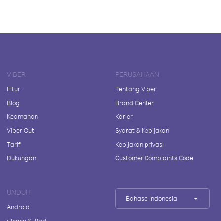
VIBER
PERUSAHAAN
Fitur
Tentang Viber
Blog
Brand Center
Keamanan
Karier
Viber Out
Syarat & Kebijakan
Tarif
Kebijakan privasi
Dukungan
Customer Complaints Code
UNDUH
Bahasa Indonesia
Android
iPhone & iPad