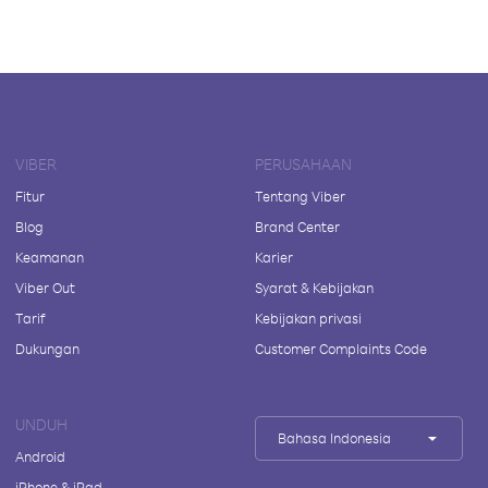
VIBER
PERUSAHAAN
Fitur
Tentang Viber
Blog
Brand Center
Keamanan
Karier
Viber Out
Syarat & Kebijakan
Tarif
Kebijakan privasi
Dukungan
Customer Complaints Code
UNDUH
Bahasa Indonesia
Android
iPhone & iPad