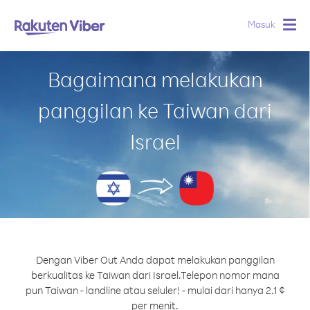
Masuk
Togg
navig
Bagaimana melakukan
panggilan ke Taiwan dari
Israel
Dengan Viber Out Anda dapat melakukan panggilan
berkualitas ke Taiwan dari Israel.
Telepon nomor mana
pun Taiwan - landline atau seluler! - mulai dari hanya 2.1 ¢
per menit.