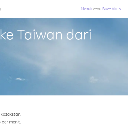
g
Masuk
atau
Buat Akun
e Taiwan dari
 Kazakstan.
¢ per menit.