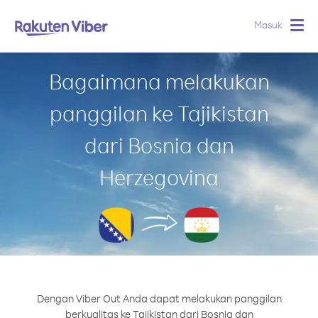
Masuk
Togg
navig
Bagaimana melakukan
panggilan ke Tajikistan
dari Bosnia dan
Herzegovina
Dengan Viber Out Anda dapat melakukan panggilan
berkualitas ke Tajikistan dari Bosnia dan