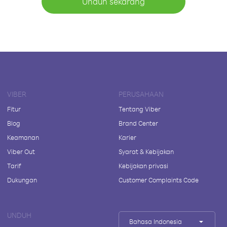
Unduh sekarang
VIBER
PERUSAHAAN
Fitur
Tentang Viber
Blog
Brand Center
Keamanan
Karier
Viber Out
Syarat & Kebijakan
Tarif
Kebijakan privasi
Dukungan
Customer Complaints Code
UNDUH
Bahasa Indonesia