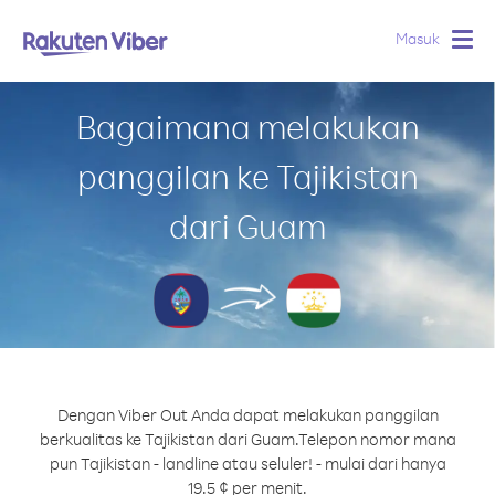
Masuk
Togg
navig
Bagaimana melakukan
panggilan ke Tajikistan
dari Guam
Dengan Viber Out Anda dapat melakukan panggilan
berkualitas ke Tajikistan dari Guam.
Telepon nomor mana
pun Tajikistan - landline atau seluler! - mulai dari hanya
19.5 ¢ per menit.