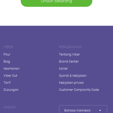
Unduh sekarang
VIBER
PERUSAHAAN
Fitur
Tentang Viber
Blog
Brand Center
Keamanan
Karier
Viber Out
Syarat & Kebijakan
Tarif
Kebijakan privasi
Dukungan
Customer Complaints Code
UNDUH
Bahasa Indonesia