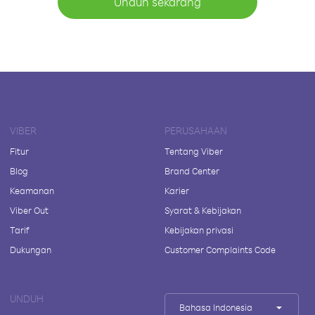
Unduh sekarang
VIBER
PERUSAHAAN
Fitur
Tentang Viber
Blog
Brand Center
Keamanan
Karier
Viber Out
Syarat & Kebijakan
Tarif
Kebijakan privasi
Dukungan
Customer Complaints Code
UNDUH
Bahasa Indonesia