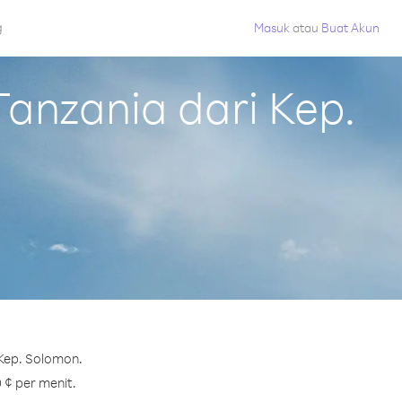
g
Masuk
atau
Buat Akun
anzania dari Kep.
 Kep. Solomon.
 ¢ per menit.