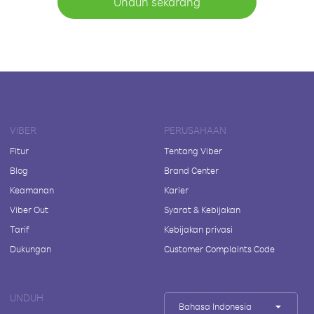
Unduh sekarang
VIBER
PERUSAHAAN
Fitur
Tentang Viber
Blog
Brand Center
Keamanan
Karier
Viber Out
Syarat & Kebijakan
Tarif
Kebijakan privasi
Dukungan
Customer Complaints Code
UNDUH
Bahasa Indonesia