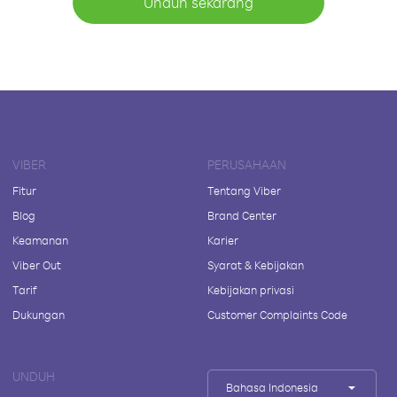
Unduh sekarang
VIBER
PERUSAHAAN
Fitur
Tentang Viber
Blog
Brand Center
Keamanan
Karier
Viber Out
Syarat & Kebijakan
Tarif
Kebijakan privasi
Dukungan
Customer Complaints Code
UNDUH
Bahasa Indonesia