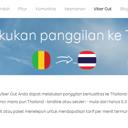
nduh
Fitur
Komunitas
Keamanan
Viber Out
Blo
kan panggilan ke T
iber Out Anda dapat melakukan panggilan berkualitas ke Thailand d
or mana pun Thailand - landline atau seluler! - mulai dari hanya 5.3 
dit atau paket menelepon untuk mendapatkan tarif per menit termur