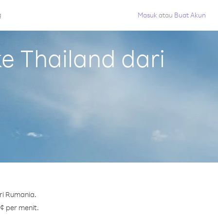
g
Masuk
atau
Buat Akun
 Thailand dari
ri Rumania.
 ¢ per menit.