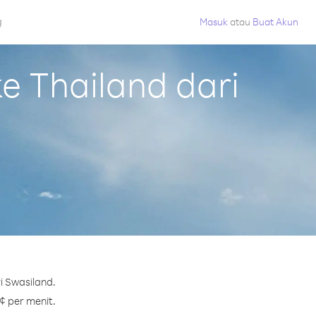
g
Masuk
atau
Buat Akun
 Thailand dari
i Swasiland.
¢ per menit.