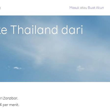
g
Masuk
atau
Buat Akun
 Thailand dari
i Zanzibar.
¢ per menit.