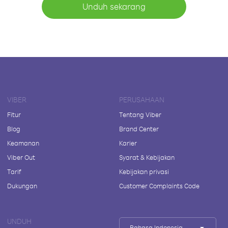
Unduh sekarang
VIBER
PERUSAHAAN
Fitur
Tentang Viber
Blog
Brand Center
Keamanan
Karier
Viber Out
Syarat & Kebijakan
Tarif
Kebijakan privasi
Dukungan
Customer Complaints Code
UNDUH
Bahasa Indonesia