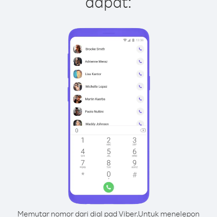
dapat:
Memutar nomor dari dial pad Viber.
Untuk menelepon