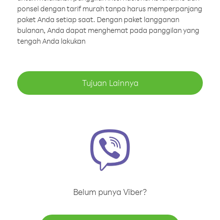
ponsel dengan tarif murah tanpa harus memperpanjang
paket Anda setiap saat. Dengan paket langganan
bulanan, Anda dapat menghemat pada panggilan yang
tengah Anda lakukan
Tujuan Lainnya
Belum punya Viber?