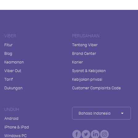
VIBER
PERUSAHAAN
Fitur
Tentang Viber
Blog
Brand Center
Keamanan
Karier
Viber Out
Syarat & Kebijakan
Tarif
Kebijakan privasi
Dukungan
Customer Complaints Code
UNDUH
Bahasa Indonesia
Android
iPhone & iPad
Windows PC