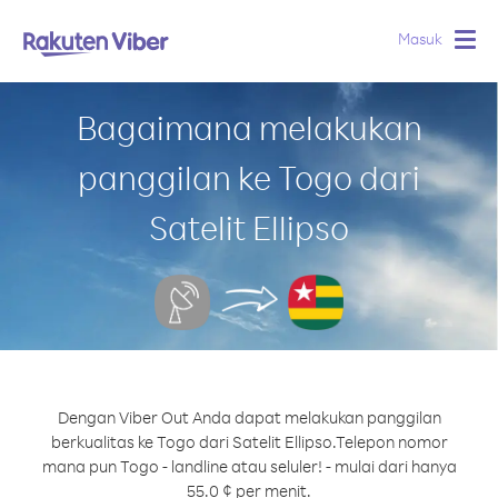
Masuk
Togg
navig
Bagaimana melakukan
panggilan ke Togo dari
Satelit Ellipso
Dengan Viber Out Anda dapat melakukan panggilan
berkualitas ke Togo dari Satelit Ellipso.
Telepon nomor
mana pun Togo - landline atau seluler! - mulai dari hanya
55.0 ¢ per menit.