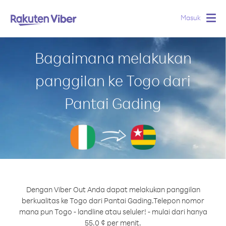
Masuk
Togg
navig
Bagaimana melakukan
panggilan ke Togo dari
Pantai Gading
Dengan Viber Out Anda dapat melakukan panggilan
berkualitas ke Togo dari Pantai Gading.
Telepon nomor
mana pun Togo - landline atau seluler! - mulai dari hanya
55.0 ¢ per menit.