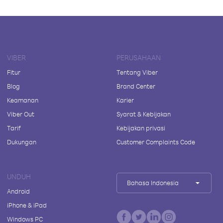
VIBER
PERUSAHAAN
Fitur
Tentang Viber
Blog
Brand Center
Keamanan
Karier
Viber Out
Syarat & Kebijakan
Tarif
Kebijakan privasi
Dukungan
Customer Complaints Code
UNDUH
Bahasa Indonesia
Android
iPhone & iPad
Windows PC