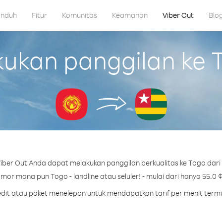
nduh
Fitur
Komunitas
Keamanan
Viber Out
Blo
kan panggilan ke To
ber Out Anda dapat melakukan panggilan berkualitas ke Togo dari 
mor mana pun Togo - landline atau seluler! - mulai dari hanya 55.0 ¢
redit atau paket menelepon untuk mendapatkan tarif per menit term