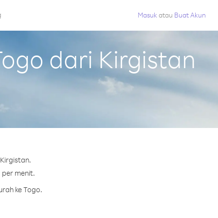
g
Masuk
atau
Buat Akun
go dari Kirgistan
Kirgistan.
 per menit.
urah ke Togo.