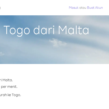
g
Masuk
atau
Buat Akun
Togo dari Malta
i Malta.
 per menit.
urah ke Togo.