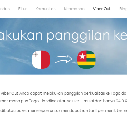
nduh
Fitur
Komunitas
Keamanan
Viber Out
Blo
kukan panggilan ke 
Viber Out Anda dapat melakukan panggilan berkualitas ke Togo dar
mor mana pun Togo - landline atau seluler! - mulai dari hanya 64.9 ¢
redit atau paket menelepon untuk mendapatkan tarif per menit term