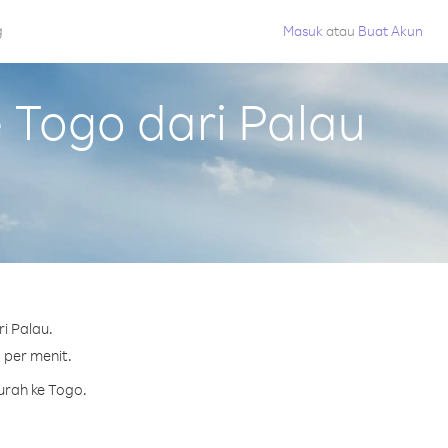
g
Masuk
atau
Buat Akun
Togo dari Palau
i Palau.
 per menit.
urah ke Togo.