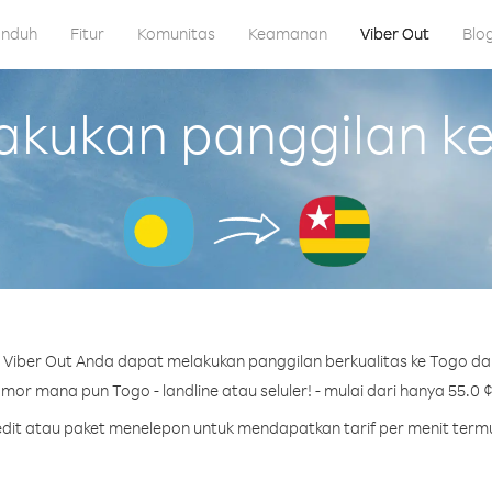
nduh
Fitur
Komunitas
Keamanan
Viber Out
Blo
kukan panggilan ke 
Viber Out Anda dapat melakukan panggilan berkualitas ke Togo dar
mor mana pun Togo - landline atau seluler! - mulai dari hanya 55.0 ¢
redit atau paket menelepon untuk mendapatkan tarif per menit term