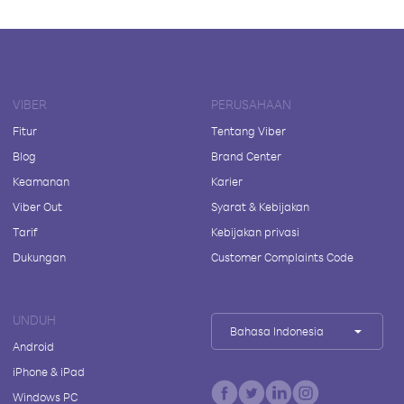
VIBER
PERUSAHAAN
Fitur
Tentang Viber
Blog
Brand Center
Keamanan
Karier
Viber Out
Syarat & Kebijakan
Tarif
Kebijakan privasi
Dukungan
Customer Complaints Code
UNDUH
Bahasa Indonesia
Android
iPhone & iPad
Windows PC