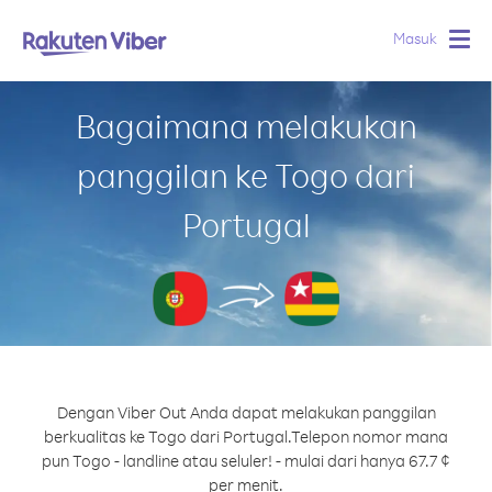
Masuk
Togg
navig
Bagaimana melakukan
panggilan ke Togo dari
Portugal
Dengan Viber Out Anda dapat melakukan panggilan
berkualitas ke Togo dari Portugal.
Telepon nomor mana
pun Togo - landline atau seluler! - mulai dari hanya 67.7 ¢
per menit.