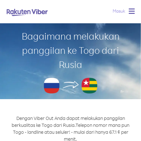
Masuk
Togg
navig
Bagaimana melakukan
panggilan ke Togo dari
Rusia
Dengan Viber Out Anda dapat melakukan panggilan
berkualitas ke Togo dari Rusia.
Telepon nomor mana pun
Togo - landline atau seluler! - mulai dari hanya 67.1 ¢ per
menit.