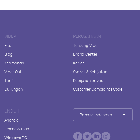
VIBER
PERUSAHAAN
Fitur
Tentang Viber
Blog
Brand Center
Keamanan
Karier
Viber Out
Syarat & Kebijakan
Tarif
Kebijakan privasi
Dukungan
Customer Complaints Code
UNDUH
Bahasa Indonesia
Android
iPhone & iPad
Windows PC